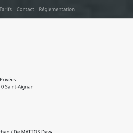
Tarifs
Contact
Réglementation
 Privées
10 Saint-Aignan
nathan / De MATTOS Davy