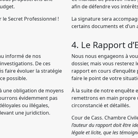
budget.
afin de défendre vos intérêts
le Secret Professionnel !
La signature sera accompag
certains documents et d’un
4. Le Rapport d
enu informé de nos
Nous nous engageons à vous 
investigations. De ces
dossier, mais vous resterez l
 faire évoluer la stratégie
rapport en cours d’enquête p
ace possible.
faire le point de votre situat
 à une obligation de moyens
À la suite de notre enquête 
 pourrons évidemment pas
remettrons en main propre 
éloyales ou illégales,
circonstancié et détaillés.
evant une juridiction.
Cour de Cass. Chambre Civil
l’auteur du rapport doit être ide
légale et licite, que les témoign